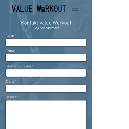
Kontakt Value Workout
- og hør nærmere
Navn
Email
Telefonnummer
Emne
Besked