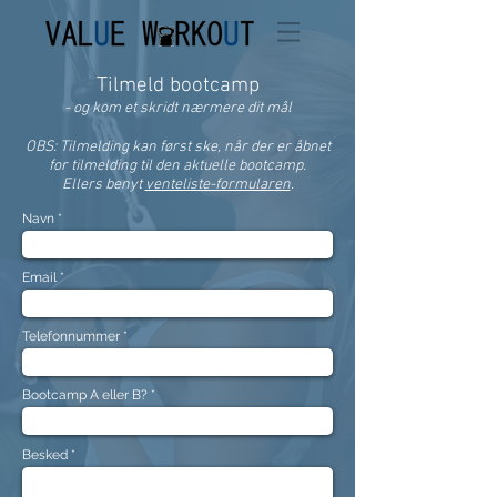
Tilmeld bootcamp
- og kom et skrid
t nærmere dit mål
OBS: Tilmelding kan først ske, når der er åbnet
for tilmelding til den aktuelle bootcamp.
Ellers benyt
venteliste-formularen
.
Navn
Email
Telefonnummer
Bootcamp A eller B?
Besked