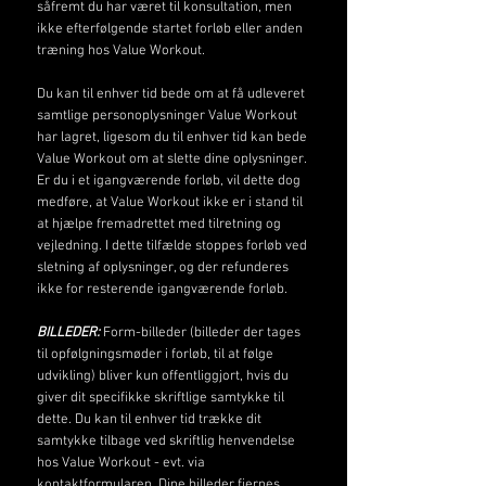
såfremt du har været til konsultation, men
ikke efterfølgende startet forløb eller anden
træning hos Value Workout.
Du kan til enhver tid bede om at få udleveret
samtlige personoplysninger Value Workout
har lagret, ligesom du til enhver tid kan bede
Value Workout om at slette dine oplysninger.
Er du i et igangværende forløb, vil dette dog
medføre, at Value Workout ikke er i stand til
at hjælpe fremadrettet med tilretning og
vejledning. I dette tilfælde stoppes forløb ved
sletning af oplysninger, og der refunderes
ikke for resterende igangværende forløb.
BILLEDER:
Form-billeder (billeder der tages
til opfølgningsmøder i forløb, til at følge
udvikling) bliver kun offentliggjort, hvis du
giver dit specifikke skriftlige samtykke til
dette. Du kan til enhver tid trække dit
samtykke tilbage ved skriftlig henvendelse
hos Value Workout - evt. via
kontaktformularen. Dine billeder fjernes