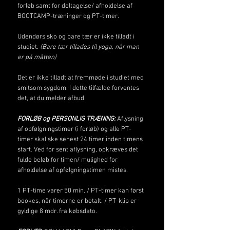
forløb samt for deltagelse/ afholdelse af
BOOTCAMP-træninger og PT-timer.
Udendørs sko og bare tær er ikke tilladt i
studiet.
(Bare tær tillades til yoga, når man
er på måtten)
Det er ikke tilladt at fremmøde i studiet med
smitsom sygdom. I dette tilfælde forventes
det, at du melder afbud.
FORLØB og PERSONLIG TRÆNING:
Aflysning
af opfølgningstimer (i forløb) og alle PT-
timer skal ske senest 24 timer inden timens
start. Ved for sent aflysning, opkræves det
fulde beløb for timen/ mulighed for
afholdelse af opfølgningstimen mistes.
1 PT-time varer 50 min. / ​PT-timer kan først
bookes, når timerne er betalt. / ​PT-klip er
gyldige 8 mdr. fra købsdato.