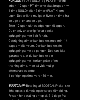
FORLØB:
SØLV-/ GULD- og PLATIN-forløb
løber i 12 uger. PT-timerne skal bruges hhv.
1 time (GULD) eller 2 timer (PLATIN) om
ugen. Det er ikke muligt at flytte en time fra
en uge til en anden uge.
Efter 12 uger lukkes adgangen til appen.
Du er selv ansvarlig for at booke
opfølgningstimer i dit forløb.
Opfølgningstimer kan bookes med min. 14
dages mellemrum. Der kan bookes én
opfølgningstime ad gangen. Det kan ikke
garanteres, at du kan booke din
opfølgningstime i forlængelse af en
træningstime, men så vidt muligt
efterstræbes dette.
1 opfølgningstime varer 50 min.
BOOTCAMP:
Betaling af BOOTCAMP skal ske
ihht. oplyste tilmeldingsfrist ved tilmelding.
Fristen for betaling er typisk 2-4 dage fra
bekræftelse af tilmelding. Tilmelding til
BOOTCAMP er først endelig, når der er sket
betaling indenfor fristen.